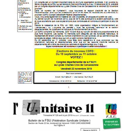
#VOS ÉLUES
#FORMATION
#COMMUNIQUÉS
#ÉLECTIONS
#MÉDIAS
#DÉBATS
#PRESSE
#ARCHIVES